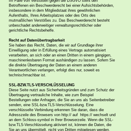
Im Falle von Verstößen gegen die DSGVO steht den
Betroffenen ein Beschwerderecht bei einer Aufsichtsbehörden,
insbesondere in dem Mitgliedstaat ihres gewöhnlichen
Aufenthalts, Ihres Arbeitsplatzes oder des Orts des
mutmaßlichen Verstößes zu. Das Beschwerderecht besteht
unbeschadet anderweitiger verwaltungsrechtlicher oder
gerichtliche Rechtsbehelfe.
Recht auf Datenübertragbarkeit
Sie haben das Recht, Daten, die wir auf Grundlage ihrer
Einwilligung oder in Erfüllung eines Vertrags automatisiert
verarbeiten, an sich oder an einen Dritten in einem gängigen,
maschinenlesbaren Format aushändigen zu lassen. Sofern Sie
die direkte Übertragung der Daten an einem anderen
Verantwortlichen verlangen, erfolgt dies nur, soweit es
technischmachbar ist.
SSL-BZW.TLS-VERSCHLÜSSELUNG
Diese Seite nutzt aus Sicherheitsgründen und zum Schutz der
Übertragung vertrauliche Inhalte, wie zum Beispiel
Bestellungen oder Anfragen, die Sie an uns als Seitenbetreiber
senden, eine SSL-bzw.TLS-Verschlüsselung. Eine
verschlüsselte Verbindung erkennen Sie daran, dass die
Adresszeile des Browsers von http:// auf https:// wechselt und
an dem Schloss-symbol in Ihrer Browserzeile. Wenn die SSL-
bzw.TLS-Verschlüsselung aktiviert ist, können die Daten, die
Sie an uns übermittelt, nicht von Dritten mitgelesen werden.